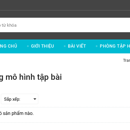
NG CHỦ
GIỚI THIỆU
BÀI VIẾT
PHÒNG TẬP H
Tra
 mô hình tập bài
ó sản phẩm nào.