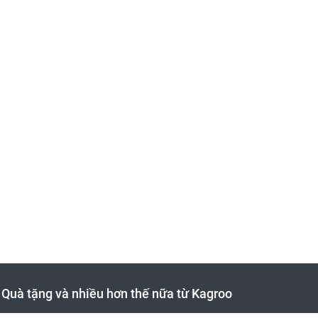
hị Khúc Nam Châm Ignite
Côn Nhị Khúc Inox Bọc
Màu Trắng Chữ Xanh
180gr Đầu Phẳng
50.000đ
205.000đ
660.000đ
225.000
- Quà tặng và nhiều hơn thế nữa từ Kagroo