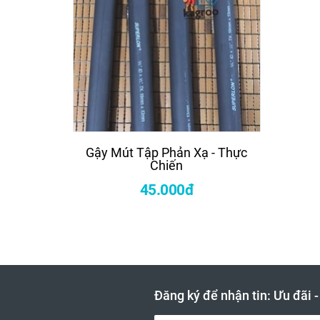
Gậy Mút Tập Phản Xạ - Thực
Côn N
Chiến
45.000đ
4
Đăng ký để nhận tin: Ưu đãi 