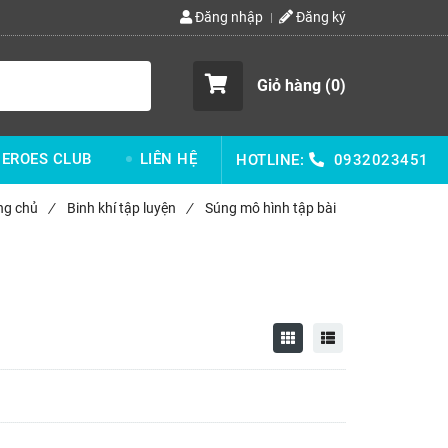
Đăng nhập
Đăng ký
Giỏ hàng (
0
)
EROES CLUB
LIÊN HỆ
HOTLINE:
0932023451
ng chủ
/
Binh khí tập luyện
/
Súng mô hình tập bài