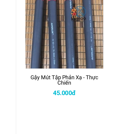
Gậy Mút Tập Phản Xạ - Thực
Côn Nhị
Chiến
Mà
45.000đ
450