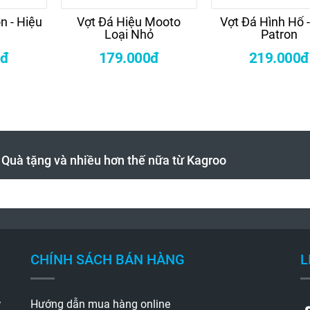
n - Hiệu
Vợt Đá Hiệu Mooto
Vợt Đá Hình Hổ -
Loại Nhỏ
Patron
0đ
179.000đ
219.000đ
- Quà tặng và nhiều hơn thế nữa từ Kagroo
CHÍNH SÁCH BÁN HÀNG
L
y
Hướng dẫn mua hàng online