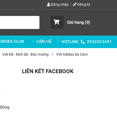
Đăng nhập
Đăng ký
Giỏ hàng (
0
)
EROES CLUB
LIÊN HỆ
HOTLINE:
0932023451
Vợt Đá - Đích đá - Bao Vuông
/
Vợt Adidas Da Caro
LIÊN KẾT FACEBOOK
c động