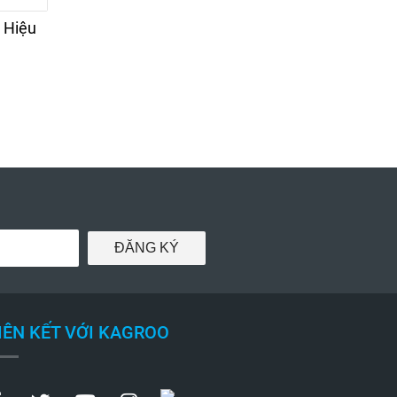
 Hiệu
Vợt Đá Hình Rồng -
Vợt Đá Hiệu Moo
Hiệu Patron
Loại Lớn
230.000đ
230.000đ
ĐĂNG KÝ
IÊN KẾT VỚI KAGROO