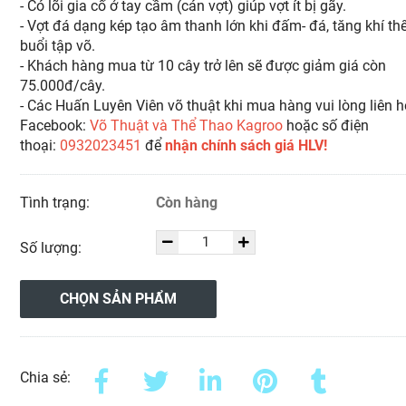
- Có lõi gia cố ở tay cầm (cán vợt) giúp vợt ít bị gãy.
- Vợt đá dạng kép tạo âm thanh lớn khi đấm- đá, tăng khí th
buổi tập võ.
- Khách hàng mua từ 10 cây trở lên sẽ được giảm giá còn
75.000đ/cây.
- Các Huấn Luyên Viên võ thuật khi mua hàng vui lòng liên h
Facebook:
Võ Thuật và Thể Thao Kagroo
hoặc số điện
thoại:
0932023451
để
nhận chính sách giá HLV!
Tình trạng:
Còn hàng
Số lượng:
CHỌN SẢN PHẨM
Chia sẻ: