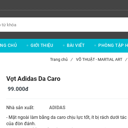
NG CHỦ
GIỚI THIỆU
BÀI VIẾT
PHÒNG TẬP H
Trang chủ
/
VÕ THUẬT - MARTIAL ART
/
Vợt Adidas Da Caro
99.000đ
Nhà sản xuất:
ADIDAS
- Mặt ngoài làm bằng da caro chịu lực tốt, ít bị rách dưới tá
của đòn đánh.