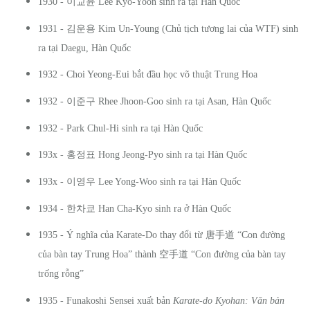
이교윤
1930 -
Lee Kyo-Yoon sinh ra tại Hàn Quốc
김운용
1931 -
Kim Un-Young (Chủ tịch tương lai của WTF) sinh
ra tại Daegu, Hàn Quốc
1932 - Choi Yeong-Eui bắt đầu học võ thuật Trung Hoa
이준구
1932 -
Rhee Jhoon-Goo sinh ra tại Asan, Hàn Quốc
1932 - Park Chul-Hi sinh ra tại Hàn Quốc
홍정표
193x -
Hong Jeong-Pyo sinh ra tại Hàn Quốc
이영우
193x -
Lee Yong-Woo sinh ra tại Hàn Quốc
한차쿄
1934 -
Han Cha-Kyo sinh ra ở Hàn Quốc
1935 - Ý nghĩa của Karate-Do thay đổi từ
唐手道
“Con đường
của bàn tay Trung Hoa” thành
空手道
“Con đường của bàn tay
trống rỗng”
1935 - Funakoshi Sensei xuất bản
Karate-do Kyohan: Văn bản