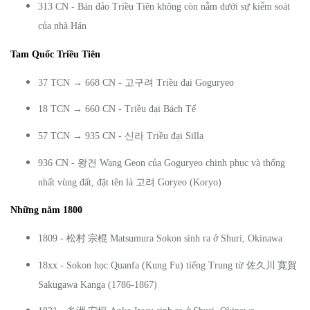
313 CN - Bán đảo Triều Tiên không còn nằm dưới sự kiểm soát
của nhà Hán
Tam Quốc Triều Tiên
고구려
37 TCN → 668 CN -
Triều đại Goguryeo
18 TCN → 660 CN - Triều đại Bách Tế
신라
57 TCN → 935 CN -
Triều đại Silla
왕건
936 CN -
Wang Geon của Goguryeo chinh phục và thống
고려
nhất vùng đất, đặt tên là
Goryeo (Koryo)
Những năm 1800
1809 -
松村
宗棍
Matsumura Sokon sinh ra ở Shuri, Okinawa
18xx - Sokon học Quanfa (Kung Fu) tiếng Trung từ
佐久川
寛賀
Sakugawa Kanga (1786-1867)