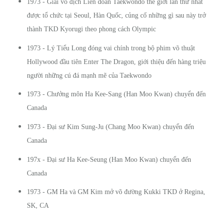
1973 - Giải vô địch Liên đoàn Taekwondo thế giới lần thứ nhất
được tổ chức tại Seoul, Hàn Quốc, củng cố những gì sau này trở
thành TKD Kyorugi theo phong cách Olympic
1973 - Lý Tiểu Long đóng vai chính trong bộ phim võ thuật
Hollywood đầu tiên Enter The Dragon, giới thiệu đến hàng triệu
người những cú đá mạnh mẽ của Taekwondo
1973 - Chưởng môn Ha Kee-Sang (Han Moo Kwan) chuyển đến
Canada
1973 - Đại sư Kim Sung-Ju (Chang Moo Kwan) chuyển đến
Canada
197x - Đại sư Ha Kee-Seung (Han Moo Kwan) chuyển đến
Canada
1973 - GM Ha và GM Kim mở võ đường Kukki TKD ở Regina,
SK, CA