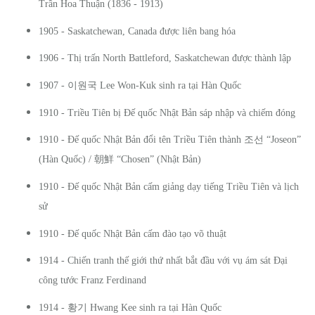
Trần Hoa Thuận (1836 - 1913)
1905 - Saskatchewan, Canada được liên bang hóa
1906 - Thị trấn North Battleford, Saskatchewan được thành lập
이원국
1907 -
Lee Won-Kuk sinh ra tại Hàn Quốc
1910 - Triều Tiên bị Đế quốc Nhật Bản sáp nhập và chiếm đóng
조선
1910 - Đế quốc Nhật Bản đổi tên Triều Tiên thành
“Joseon”
(Hàn Quốc) /
朝鮮
“Chosen” (Nhật Bản)
1910 - Đế quốc Nhật Bản cấm giảng dạy tiếng Triều Tiên và lịch
sử
1910 - Đế quốc Nhật Bản cấm đào tạo võ thuật
1914 - Chiến tranh thế giới thứ nhất bắt đầu với vụ ám sát Đại
công tước Franz Ferdinand
황기
1914 -
Hwang Kee sinh ra tại Hàn Quốc