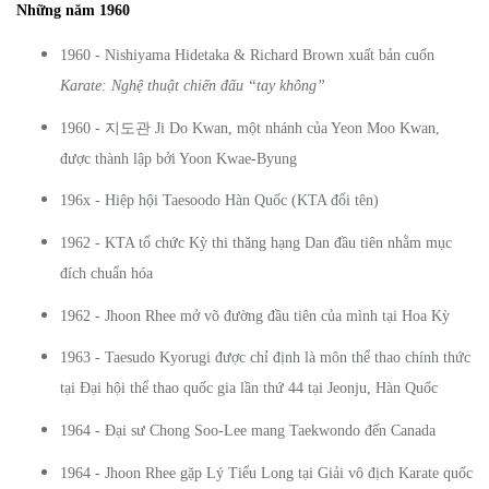
Những năm 1960
1960 - Nishiyama Hidetaka & Richard Brown xuất bản cuốn
Karate: Nghệ thuật chiến đấu “tay không”
지도관
1960 -
Ji Do Kwan, một nhánh của Yeon Moo Kwan,
được thành lập bởi Yoon Kwae-Byung
196x - Hiệp hội Taesoodo Hàn Quốc (KTA đổi tên)
1962 - KTA tổ chức Kỳ thi thăng hạng Dan đầu tiên nhằm mục
đích chuẩn hóa
1962 - Jhoon Rhee mở võ đường đầu tiên của mình tại Hoa Kỳ
1963 - Taesudo Kyorugi được chỉ định là môn thể thao chính thức
tại Đại hội thể thao quốc gia lần thứ 44 tại Jeonju, Hàn Quốc
1964 - Đại sư Chong Soo-Lee mang Taekwondo đến Canada
1964 - Jhoon Rhee gặp Lý Tiểu Long tại Giải vô địch Karate quốc