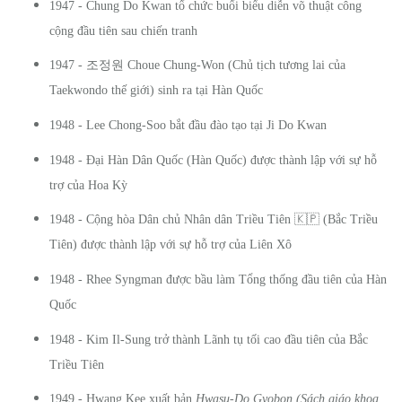
1947 - Chung Do Kwan tổ chức buổi biểu diễn võ thuật công
cộng đầu tiên sau chiến tranh
조정원
1947 -
Choue Chung-Won (Chủ tịch tương lai của
Taekwondo thế giới) sinh ra tại Hàn Quốc
1948 - Lee Chong-Soo bắt đầu đào tạo tại Ji Do Kwan
1948 - Đại Hàn Dân Quốc (Hàn Quốc) được thành lập với sự hỗ
trợ của Hoa Kỳ
🇰🇵
1948 - Cộng hòa Dân chủ Nhân dân Triều Tiên
(Bắc Triều
Tiên) được thành lập với sự hỗ trợ của Liên Xô
1948 - Rhee Syngman được bầu làm Tổng thống đầu tiên của Hàn
Quốc
1948 - Kim Il-Sung trở thành Lãnh tụ tối cao đầu tiên của Bắc
Triều Tiên
1949 - Hwang Kee xuất bản
Hwasu-Do Gyobon (Sách giáo khoa