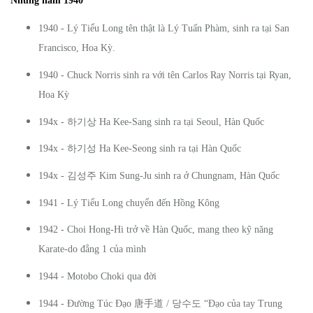
Những năm 1940
1940 - Lý Tiểu Long tên thật là Lý Tuấn Phàm, sinh ra tại San
Francisco, Hoa Kỳ.
1940 - Chuck Norris sinh ra với tên Carlos Ray Norris tại Ryan,
Hoa Kỳ
하기상
194x -
Ha Kee-Sang sinh ra tại Seoul, Hàn Quốc
하기성
194x -
Ha Kee-Seong sinh ra tại Hàn Quốc
김성주
194x -
Kim Sung-Ju sinh ra ở Chungnam, Hàn Quốc
1941 - Lý Tiểu Long chuyển đến Hồng Kông
1942 - Choi Hong-Hi trở về Hàn Quốc, mang theo kỹ năng
Karate-do đẳng 1 của mình
1944 - Motobo Choki qua đời
당수도
1944 - Đường Túc Đạo
唐手道
/
“Đạo của tay Trung