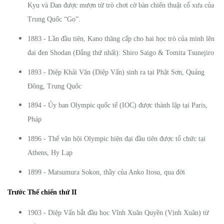
Kyu và Dan được mượn từ trò chơi cờ bàn chiến thuật cổ xưa của
Trung Quốc “Go”.
1883 - Lần đầu tiên, Kano thăng cấp cho hai học trò của mình lên
đai đen Shodan (Đẳng thứ nhất): Shiro Saigo & Tomita Tsunejiro
1893 - Diệp Khải Văn (Diệp Vấn) sinh ra tại Phật Sơn, Quảng
Đông, Trung Quốc
1894 - Ủy ban Olympic quốc tế (IOC) được thành lập tại Paris,
Pháp
1896 - Thế vận hội Olympic hiện đại đầu tiên được tổ chức tại
Athens, Hy Lạp
1899 - Matsumura Sokon, thầy của Anko Itosu, qua đời
Trước Thế chiến thứ II
1903 - Diệp Vấn bắt đầu học Vĩnh Xuân Quyền (Vịnh Xuân) từ