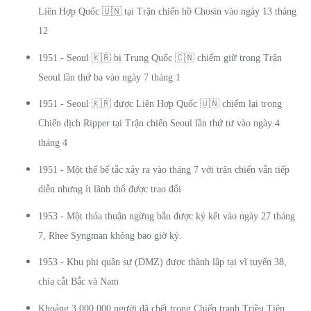
🇺🇳
Liên Hợp Quốc
tại Trận chiến hồ Chosin vào ngày 13 tháng
12
🇰🇷
🇨🇳
1951 - Seoul
bị Trung Quốc
chiếm giữ trong Trận
Seoul lần thứ ba vào ngày 7 tháng 1
🇰🇷
🇺🇳
1951 - Seoul
được Liên Hợp Quốc
chiếm lại trong
Chiến dịch Ripper tại Trận chiến Seoul lần thứ tư vào ngày 4
tháng 4
1951 - Một thế bế tắc xảy ra vào tháng 7 với trận chiến vẫn tiếp
diễn nhưng ít lãnh thổ được trao đổi
1953 - Một thỏa thuận ngừng bắn được ký kết vào ngày 27 tháng
7, Rhee Syngman không bao giờ ký.
1953 - Khu phi quân sự (DMZ) được thành lập tại vĩ tuyến 38,
chia cắt Bắc và Nam
Khoảng 3.000.000 người đã chết trong Chiến tranh Triều Tiên,