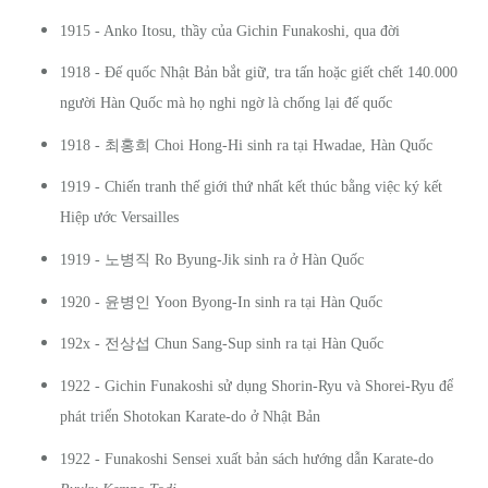
1915 - Anko Itosu, thầy của Gichin Funakoshi, qua đời
1918 - Đế quốc Nhật Bản bắt giữ, tra tấn hoặc giết chết 140.000
người Hàn Quốc mà họ nghi ngờ là chống lại đế quốc
최홍희
1918 -
Choi Hong-Hi sinh ra tại Hwadae, Hàn Quốc
1919 - Chiến tranh thế giới thứ nhất kết thúc bằng việc ký kết
Hiệp ước Versailles
노병직
1919 -
Ro Byung-Jik sinh ra ở Hàn Quốc
윤병인
1920 -
Yoon Byong-In sinh ra tại Hàn Quốc
전상섭
192x -
Chun Sang-Sup sinh ra tại Hàn Quốc
1922 - Gichin Funakoshi sử dụng Shorin-Ryu và Shorei-Ryu để
phát triển Shotokan Karate-do ở Nhật Bản
1922 - Funakoshi Sensei xuất bản sách hướng dẫn Karate-do