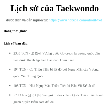
Lịch sử của Taekwondo
được dịch và dẫn nguồn từ:
https://www.nbtkda.com/about-tkd
Dòng thời gian:
Lịch sử ban đầu
고조선
2333 TCN -
Vương quốc Gojoseon là vương quốc đầu
tiên được thành lập trên Bán đảo Triều Tiên
194 TCN - Cổ Triều Tiên bị lật đổ bởi Ngụy Mãn của Vương
quốc Yên Trung Quốc
108 TCN - Nhà Ngụy Mãn Triều Tiên bị Hán Vũ Đế lật đổ
삼국시대
57 TCN -
Samguk Sidae - Tam Quốc Triều Tiên tranh
giành quyền kiểm soát đất đai