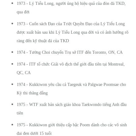
1973 - Lý Tiểu Long, người ủng hộ hiệu quả của đòn đá TKD,
qua đời
1973 - Cuốn sách Đạo của Triệt Quyền Đạo của Lý Tiểu Long
được xuất bản sau khi Lý Tiểu Long qua đời và có ảnh hưởng rõ
ràng đến kỹ thuật đá của TKD
1974 - Tướng Choi chuyển Trụ sở ITF đến Toronto, ON, CA
1974 - ITF tổ chức Giải vô địch thế giới đầu tiên tại Montreal,
QC, CA
1974 - Kukkiwon yêu cầu cả Taegeuk và Palgwae Poomsae cho
Kỳ thi thăng đẳng
1975 - WTF xuất bản sách giáo khoa Taekwondo tiếng Anh đầu
tiên
1975 - Kukkiwon giới thiệu cấp bậc Poom dành cho các võ sinh
đai đen dưới 15 tuổi