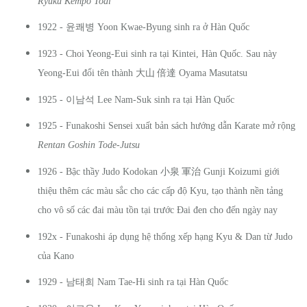
Ryuku Kempo Todi
윤쾌병
1922 -
Yoon Kwae-Byung sinh ra ở Hàn Quốc
1923 - Choi Yeong-Eui sinh ra tại Kintei, Hàn Quốc. Sau này
Yeong-Eui đổi tên thành
大山
倍達
Oyama Masutatsu
이남석
1925 -
Lee Nam-Suk sinh ra tại Hàn Quốc
1925 - Funakoshi Sensei xuất bản sách hướng dẫn Karate mở rộng
Rentan Goshin Tode-Jutsu
1926 - Bậc thầy Judo Kodokan
小泉
軍治
Gunji Koizumi giới
thiệu thêm các màu sắc cho các cấp độ Kyu, tạo thành nền tảng
cho vô số các đai màu tồn tại trước Đai đen cho đến ngày nay
192x - Funakoshi áp dụng hệ thống xếp hạng Kyu & Dan từ Judo
của Kano
남태희
1929 -
Nam Tae-Hi sinh ra tại Hàn Quốc