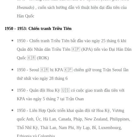
Hwasudo)
, cuốn sách hướng dẫn võ thuật hiện đại đầu tiên của
Hàn Quốc
1950 - 1953: Chiến tranh Triều Tiên
1950 - Chiến tranh Triều Tiên bắt đầu vào ngày 25 tháng 6 khi
🇰🇵
Quân đội Nhân dân Triều Tiên
(KPA) tiến vào Đại Hàn Dân
🇰🇷
Quốc
(ROK)
🇰🇷
🇰🇵
1950 - Seoul
bị KPA
chiếm giữ trong Trận Seoul lần
thứ nhất vào ngày 28 tháng 6
🇺🇸
1950 - Quân đội Hoa Kỳ
có cuộc giao tranh đầu tiên với
KPA vào ngày 5 tháng 7 tại Trận Osan
1950 - Liên Hợp Quốc triển khai quân đội từ Hoa Kỳ, Vương
quốc Anh, Úc, Hà Lan, Canada, Pháp, New Zealand, Philippines,
Thổ Nhĩ Kỳ, Thái Lan, Nam Phi, Hy Lạp, Bỉ, Luxembourg,
Ethiopia và Colombia