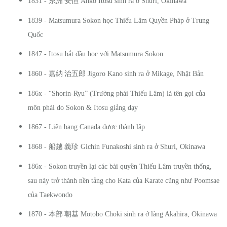
1831 -
糸洲
安恒
Anko Itosu sinh ra ở Shuri, Okinawa
1839 - Matsumura Sokon học Thiếu Lâm Quyền Pháp ở Trung
Quốc
1847 - Itosu bắt đầu học với Matsumura Sokon
1860 -
嘉納
治五郎
Jigoro Kano sinh ra ở Mikage, Nhật Bản
186x - “Shorin-Ryu” (Trường phái Thiếu Lâm) là tên gọi của
môn phái do Sokon & Itosu giảng dạy
1867 - Liên bang Canada được thành lập
1868 -
船越
義珍
Gichin Funakoshi sinh ra ở Shuri, Okinawa
186x - Sokon truyền lại các bài quyền Thiếu Lâm truyền thống,
sau này trở thành nền tảng cho Kata của Karate cũng như Poomsae
của Taekwondo
1870 -
本部
朝基
Motobo Choki sinh ra ở làng Akahira, Okinawa