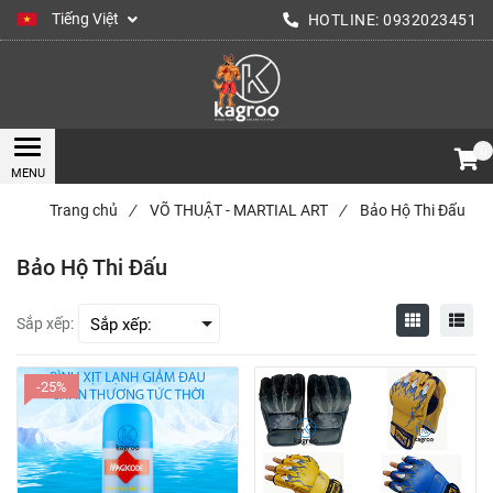
Tiếng Việt
HOTLINE:
0932023451
0
Trang chủ
/
VÕ THUẬT - MARTIAL ART
/
Bảo Hộ Thi Đấu
Bảo Hộ Thi Đấu
Sắp xếp:
-25%