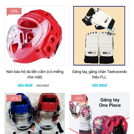
-25%
Nón bảo hộ da liền cằm (có miếng
Găng tay, găng chân Taekwondo
che mặt)
hiệu FLL
450.000đ
350.000đ
600.000đ
-21%
-20%