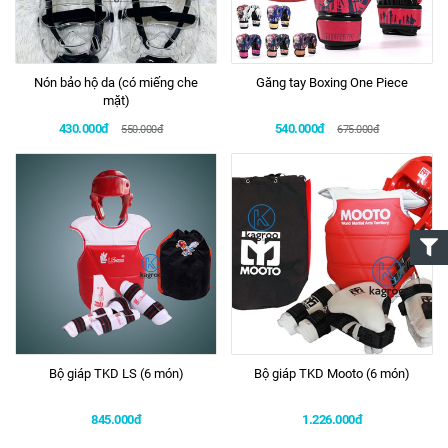
Nón bảo hộ da (có miếng che
Găng tay Boxing One Piece
mặt)
430.000đ
540.000đ
550.000đ
675.000đ
Bộ giáp TKD LS (6 món)
Bộ giáp TKD Mooto (6 món)
845.000đ
1.226.000đ