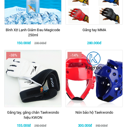
Bình Xịt Lạnh Giảm Đau Magicode
Găng tay MMA
250ml
150.000đ
280.000đ
200.000đ
-38%
-14%
Găng tay, găng chân Taekwondo
Nón bảo hộ Taekwondo
hiệu KWON
155.000đ
300.000đ
250.000đ
350.000đ