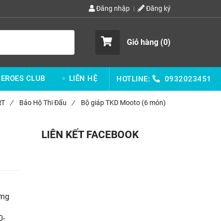
Đăng nhập
Đăng ký
Giỏ hàng (
0
)
EROES CLUB
LIÊN HỆ
HOTLINE:
0932023451
RT
/
Bảo Hộ Thi Đấu
/
Bộ giáp TKD Mooto (6 món)
LIÊN KẾT FACEBOOK
ơng
0-