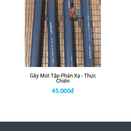
Gậy Mút Tập Phản Xạ - Thực
Côn Nhị
Chiến
Mà
45.000đ
450