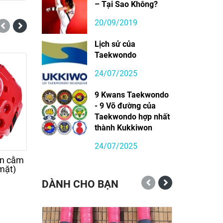
– Tại Sao Không?
20/09/2019
Lịch sử của
Taekwondo
-21%
24/07/2025
9 Kwans Taekwondo
- 9 Võ đường của
Taekwondo hợp nhất
thành Kukkiwon
24/07/2025
ền cằm
Găng tay, găng chân
Nón bảo hộ da (
mặt)
Taekwondo hiệu FLL
miếng che mặt
DÀNH CHO BẠN
350.000đ
430.000đ
550.000đ
-31%