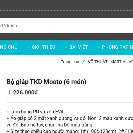
NG CHỦ
GIỚI THIỆU
BÀI VIẾT
PHÒNG TẬP H
Trang chủ
/
VÕ THUẬT - MARTIAL A
Bộ giáp TKD Mooto (6 món)
1.226.000đ
+ Làm bằng PU và xốp EVA
+ Áo giáp có 2 mặt xanh dương và đỏ. Nón: 2 màu xanh dư
và đỏ. Bảo hộ tay, chân, hạ bộ màu trắng.
+ Size theo chiều cao người mang: 1# (100c-128cm); 2# (13