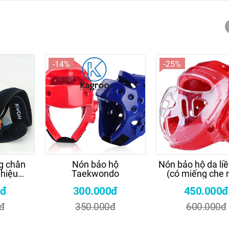
-14%
-25%
g chân
Nón bảo hộ
Nón bảo hộ da li
hiệu
Taekwondo
(có miếng che 
0đ
300.000đ
450.000đ
đ
350.000đ
600.000đ